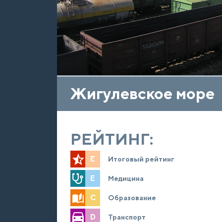
Жигулевское море
РЕЙТИНГ:
E
Итоговый рейтинг
E
Медицина
C
Образование
D
Транспорт