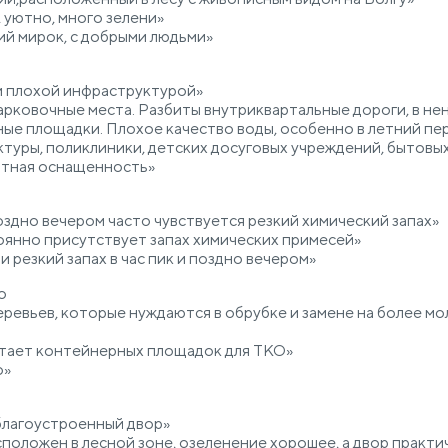
, уютно, много зелени»
й мирок, с добрыми людьми»
и плохой инфраструктурой»
рковочные места. Разбиты внутриквартальные дороги, в н
ые площадки. Плохое качество воды, особенно в летний пе
туры, поликлиники, детских досуговых учреждений, бытовых
ртная оснащенность»
оздно вечером часто чувствуется резкий химический запах»
оянно присутствует запах химических примесей»
и резкий запах в час пик и поздно вечером»
о
еревьев, которые нуждаются в обрубке и замене на более м
атает контейнерных площадок для ТКО»
о»
благоустроенный двор»
асположен в лесной зоне, озеленение хорошее, а двор практи