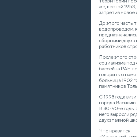
территории посё
же, весной 1953
запретив новое 
До этого часть
водопроводом, к
предназначались
сборными двухэт
работников стро
После этого стр
социализма под 
бассейна РАН по
говорить о памя
больница 1902 г
памятников Толь
С 1998 года виз
города Василию 
В 80-90-е годы 
него выросли ря
двухэтажной шко
Что нравится
«Маленький, тих