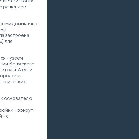
ольский. Тогда
же решением
ными домиками с
Они
ла застроена
) для
лся музеем
огии Волжского
е годы. А если
городская
сторических
ик основателю
ройки - вокруг
 - с