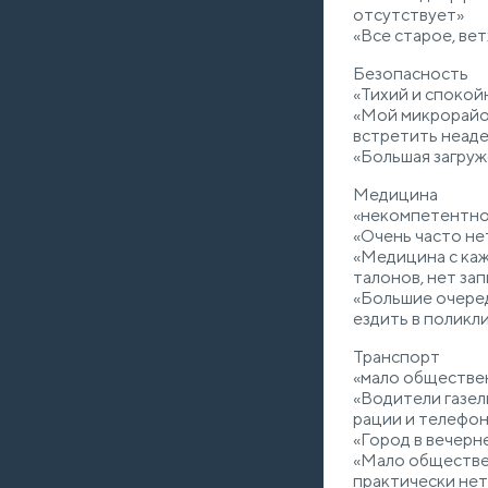
отсутствует»
«Все старое, ве
Безопасность
«Тихий и спокой
«Мой микрорайон
встретить неаде
«Большая загру
Медицина
«некомпетентно
«Очень часто не
«Медицина с каж
талонов, нет зап
«Большие очеред
ездить в поликл
Транспорт
«мало обществе
«Водители газел
рации и телефон
«Город в вечерне
«Мало обществен
практически нет