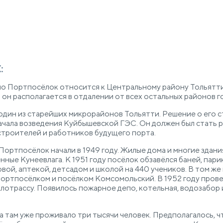
:
о Портпосёлок относится к Центральному району Тольятти
он располагается в отдалении от всех остальных районов г
дин из старейших микрорайонов Тольятти. Решение о его 
ачала возведения Куйбышевской ГЭС. Он должен был стать 
троителей и работников будущего порта.
ортпосёлок начали в 1949 году. Жилые дома и многие здани
нные Кунеевлага. К 1951 году посёлок обзавёлся баней, пари
овой, аптекой, детсадом и школой на 440 учеников. В том же
ортпосёлком и посёлком Комсомольский. В 1952 году пров
лотрассу. Появилось пожарное депо, котельная, водозабор
да там уже проживало три тысячи человек. Предполагалось, ч