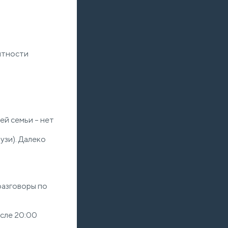
ятности
ей семьи – нет
узи). Далеко
разговоры по
осле 20:00