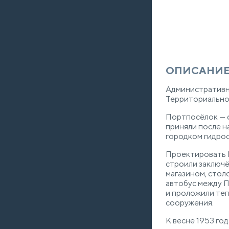
ОПИСАНИЕ
Административн
Территориально 
Портпосёлок — о
приняли после н
городком гидрос
Проектировать П
строили заключё
магазином, стол
автобус между П
и проложили теп
сооружения.
К весне 1953 го