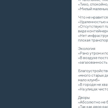
«Тихо, спокойно
«Милый маленьки
Что не нравится
«Удаленностью 
«Отсутствуют па
виде контейнерн
«Нет инфраструк
плохая транспо
Экология
«Рано утром и п
«В воздухе пост
«загазованность 
Благоустройств
«много старых д
мало клумб»
«В городе не хв
«На улицах чист
Дворы
«Абсолютно не 
«Так как двор р