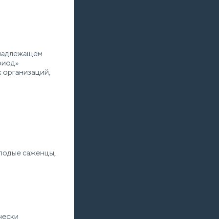
енадлежащем
риод»
 организаций,
олодые саженцы,
чески