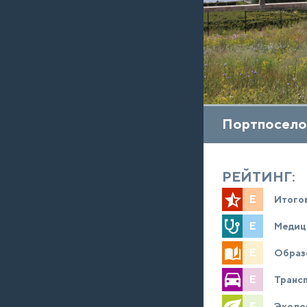
Портпосело
РЕЙТИНГ:
E
Итого
E
Медиц
E
Образ
E
Транс
E
Эколо