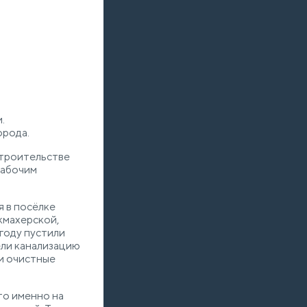
.
орода.
строительстве
рабочим
я в посёлке
кмахерской,
 году пустили
ели канализацию
 и очистные
то именно на