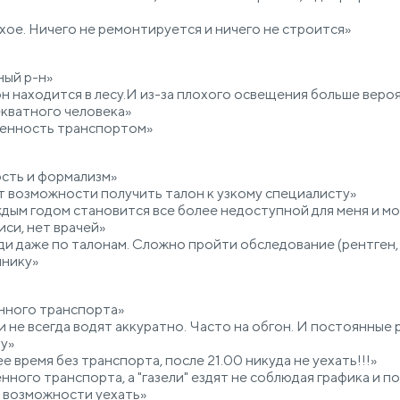
тхое. Ничего не ремонтируется и ничего не строится»
ный р-н»
 находится в лесу.И из-за плохого освещения больше веро
кватного человека»
женность транспортом»
сть и формализм»
т возможности получить талон к узкому специалисту»
дым годом становится все более недоступной для меня и мо
иси, нет врачей»
и даже по талонам. Сложно пройти обследование (рентген, 
инику»
нного транспорта»
и не всегда водят аккуратно. Часто на обгон. И постоянные 
у»
е время без транспорта, после 21.00 никуда не уехать!!!»
ного транспорта, а "газели" ездят не соблюдая графика и п
 возможности уехать»