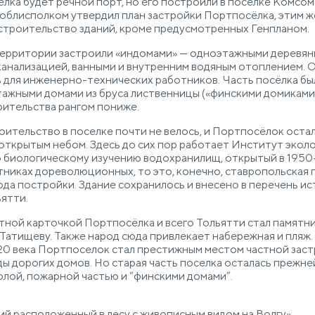
лка будет речной порт, но его построили в поселке Комсом
, облисполком утвердил план застройки Портпосёлка, этим 
строительство зданий, кроме предусмотренных Генпланом.
 территории застроили «индомами» — одноэтажными деревян
анализацией, ванными и внутренним водяным отоплением. 
 для инженерно-технических работников. Часть посёлка бы
ажными домами из бруса лиственницы («финскими домиками»
ительства рангом пониже.
оительство в поселке почти не велось, и Портпосёлок оста
открытым небом. Здесь до сих пор работает Институт экол
 биологическому изучению водохранилищ, открытый в 1950-
тниках дореволюционных, то это, конечно, ставропольская 
ода постройки. Здание сохранилось и внесено в перечень и
ятти.
итной карточкой Портпосёлка и всего Тольятти стал памятн
Татищеву. Также народ сюда привлекает набережная и пляж.
20 века Портпоселок стал престижным местом частной заст
ды дорогих домов. Но старая часть поселка осталась прежней
лой, пожарной частью и “финскими домами”.
ий,расположенный в лесу с живописным видом на Волгу»