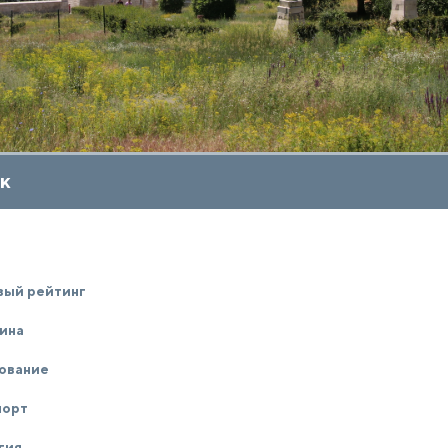
к
вый рейтинг
ина
ование
порт
гия